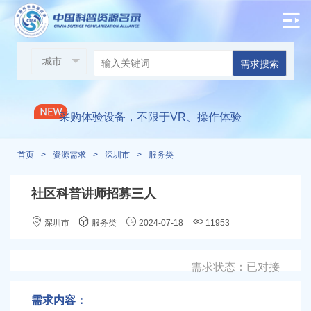
邀请各单位参与现场展示：2024光明区
科技周启动仪式
需求搜索
/
采购体验设备，不限于VR、操作体验
等项目
首页
>
资源需求
>
深圳市
>
服务类
万思未来科技馆寻求进校渠道合作
/
/
社区科普讲师招募三人
朝鲜元山葛马特区寻求医用手环2万个
深圳市
服务类
2024-07-18
11953
+两台无线中继器
需求状态：已对接
华雅科技成果转化研究院寻求AI合作
/
/
需求内容：
深圳兴旺泽教育科技寻求研学合作
/