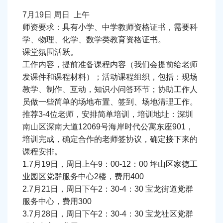
7月19日 周日 上午
6000平米场地科普城寻求科普类项目合
师资要求：具有小学、中学教师资格证书，需要科
学、物理、化学、数学类教育资格证书。
作
课堂氛围活跃。
工作内容，提前准备课程内容（我们会提前给老师
/
发课件和课程材料）；活动课程组织，包括：现场
科普艺术专委会（筹）寻求大湾区公益
教学、制作、互动，知识小问答环节；协助工作人
员做一些简单的场地布置、签到、场地清理工作。
科普艺术海选等系列合作
推荐3-4位老师，安排简单培训，培训地址：深圳
南山区深南大道12069号海岸时代公寓东座901，
光明创新岛寻求优质企业入驻
/
/
培训完成，确定合作的老师签协议，确定接下来的
课程安排。
未来风景科技有限公司寻求自然教育及
1.7月19日，周日上午9：00-12：00 坪山区家德工
业园区党群服务中心2楼，费用400
共建花园项目合作
2.7月21日，周日下午2：30-4：30 宝龙街道党群
服务中心，费用300
眼科医院做异业合作需求
/
/
3.7月28日，周日下午2：30-4：30 宝龙社区党群