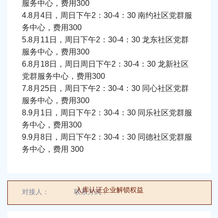
服务中心，费用300
华为云寻求IT项目领域合作
/
4.8月4日，周日下午2：30-4：30 南约社区党群服
夏令营需要书法老师一名，汉服老师一
务中心，费用300
5.8月11日，周日下午2：30-4：30 龙东社区党群
名
服务中心，费用300
6.8月18日，周日周日下午2：30-4：30 龙新社区
拉萨市中小学科技辅导员2名
/
/
党群服务中心，费用300
7.8月25日，周日下午2：30-4：30 同心社区党群
采购两台VR眼镜以及桌面科普设备
/
服务中心，费用300
8.9月1日，周日下午2：30-4：30 同乐社区党群服
邀请各单位参与现场展示：2024光明区
务中心，费用300
9.9月8日，周日下午2：30-4：30 同德社区党群服
科技周启动仪式
务中心，费用 300
/
采购体验设备，不限于VR、操作体验
入库认证企业解锁权益
对接人：
对接人
联系方式：
00000000000
等项目