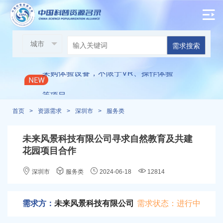
邀请各单位参与现场展示：2024光明区
科技周启动仪式
需求搜索
/
采购体验设备，不限于VR、操作体验
等项目
首页
>
资源需求
>
深圳市
>
服务类
万思未来科技馆寻求进校渠道合作
/
/
未来风景科技有限公司寻求自然教育及共建
朝鲜元山葛马特区寻求医用手环2万个
花园项目合作
+两台无线中继器
深圳市
服务类
2024-06-18
12814
华雅科技成果转化研究院寻求AI合作
/
/
需求方：
未来风景科技有限公司
需求状态：进行中
深圳兴旺泽教育科技寻求研学合作
/