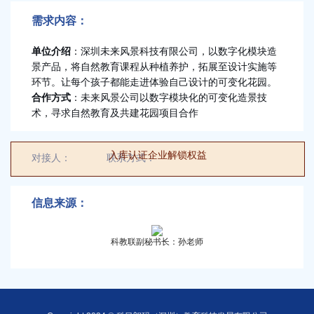
6000平米场地科普城寻求科普类项目合
需求内容：
作
单位介绍
：深圳未来风景科技有限公司，以数字化模块造
景产品，将自然教育课程从种植养护，拓展至设计实施等
/
环节。让每个孩子都能走进体验自己设计的可变化花园。
合作方式
：
未来风景公司以数字模块化的可变化造景技
科普艺术专委会（筹）寻求大湾区公益
术，寻求自然教育及共建花园项目合作
科普艺术海选等系列合作
入库认证企业解锁权益
对接人：
对接人
联系方式：
00000000000
光明创新岛寻求优质企业入驻
/
/
信息来源：
未来风景科技有限公司寻求自然教育及
共建花园项目合作
科教联副秘书长：孙老师
眼科医院做异业合作需求
/
/
华为云寻求IT项目领域合作
/