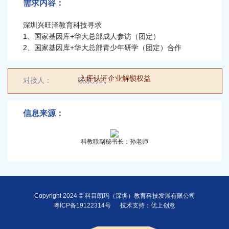
需求内容：
6000平米场地科普城寻求科普类项目合
深圳兴旺泽教育科技寻求
作
1、国家基因库+华大总部成人参访（团定）
2、国家基因库+华大总部青少年研学（团定）合作
/
入库认证企业解锁权益
对接人：
对接人
联系方式：
00000000000
科普艺术专委会（筹）寻求大湾区公益
科普艺术海选等系列合作
信息来源：
光明创新岛寻求优质企业入驻
/
/
科教联副秘书长：孙老师
未来风景科技有限公司寻求自然教育及
共建花园项目合作
Copyright 2024 © 科目朗玛（深圳）教育科技发展有限公司
眼科医院做异业合作需求
/
/
粤ICP备19122314号
技术支持：优上创意
华为云寻求IT项目领域合作
/