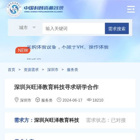
邀请各单位参与现场展示：2024光明区
科技周启动仪式
需求搜索
/
采购体验设备，不限于VR、操作体验
等项目
首页
>
资源需求
>
深圳市
>
服务类
万思未来科技馆寻求进校渠道合作
/
/
深圳兴旺泽教育科技寻求研学合作
朝鲜元山葛马特区寻求医用手环2万个
深圳市
服务类
2024-06-17
18210
+两台无线中继器
华雅科技成果转化研究院寻求AI合作
/
/
需求方：
深圳兴旺泽教育科技
需求状态：已对接
深圳兴旺泽教育科技寻求研学合作
/