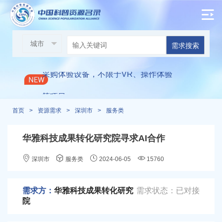
邀请各单位参与现场展示：2024光明区
科技周启动仪式
需求搜索
/
采购体验设备，不限于VR、操作体验
等项目
首页
>
资源需求
>
深圳市
>
服务类
万思未来科技馆寻求进校渠道合作
/
/
华雅科技成果转化研究院寻求AI合作
朝鲜元山葛马特区寻求医用手环2万个
深圳市
服务类
2024-06-05
15760
+两台无线中继器
华雅科技成果转化研究院寻求AI合作
/
/
需求方：
华雅科技成果转化研究
需求状态：已对接
院
深圳兴旺泽教育科技寻求研学合作
/