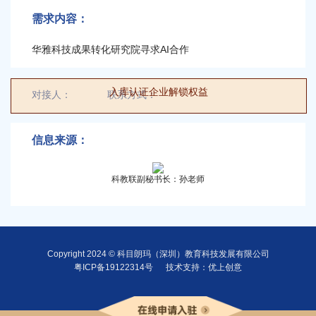
6000平米场地科普城寻求科普类项目合
需求内容：
作
华雅科技成果转化研究院寻求AI合作
/
入库认证企业解锁权益
对接人：
对接人
联系方式：
00000000000
科普艺术专委会（筹）寻求大湾区公益
信息来源：
科普艺术海选等系列合作
光明创新岛寻求优质企业入驻
/
/
科教联副秘书长：孙老师
未来风景科技有限公司寻求自然教育及
共建花园项目合作
Copyright 2024 © 科目朗玛（深圳）教育科技发展有限公司
粤ICP备19122314号
技术支持：优上创意
眼科医院做异业合作需求
/
/
华为云寻求IT项目领域合作
/