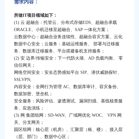
需求内容：
作
所做IT项目领域如下：
/
(1) 云 超融合：托管云、分布式存储EDS、超融合承载
ORACLE、小机迁移至超融合、SAP 一体化方案；
科普艺术专委会（筹）寻求大湾区公益
云数据中心：超融合业务连续性、超融合容灾方案、云化
数据中心安全；云服务：基础运维服务、 部署与迁移服
科普艺术海选等系列合作
务、数据库迁移服务、平台搭建备机支持服务；
(2) 安 边界/传输安全：下一代防火墙、AD 负载均衡、 零
光明创新岛寻求优质企业入驻
/
/
信任网关；
网络空间安全：安全态势感知平台 SIP、潜伏威胁探针、
未来风景科技有限公司寻求自然教育及
SSLVPN;
内容安全：全网行为管理 AC、数据库审计、容灾备份、
共建花园项目合作
数据加密、堡垒机；
安全服务：风险评估、渗透测试、漏洞扫描、基线核查服
眼科医院做异业合作需求
/
/
务、应急演练；
(3) 网 集团组网：SD-WAN、广域网优化 WOC、 VPN 网
华为云寻求IT项目领域合作
/
关、分支网关；
园区组网：核心层（机房）、汇聚层（栋、楼）、接入层
夏令营需要书法老师一名，汉服老师一
（层、部门）、数据中心区；