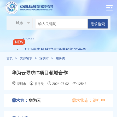
科技周启动仪式
/
需求搜索
采购体验设备，不限于VR、操作体验
等项目
万思未来科技馆寻求进校渠道合作
/
/
首页
>
资源需求
>
深圳市
>
服务类
朝鲜元山葛马特区寻求医用手环2万个
华为云寻求IT项目领域合作
+两台无线中继器
深圳市
服务类
2024-07-02
12548
华雅科技成果转化研究院寻求AI合作
/
/
深圳兴旺泽教育科技寻求研学合作
/
需求方：
华为云
需求状态：进行中
6000平米场地科普城寻求科普类项目合