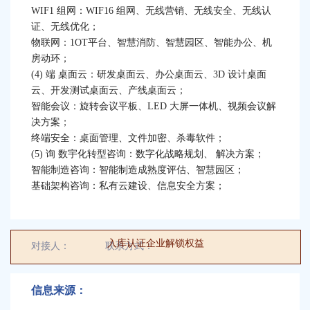
WIF1 组网：WIF16 组网、无线营销、无线安全、无线认
名
证、无线优化；
物联网：1OT平台、智慧消防、智慧园区、智能办公、机
拉萨市中小学科技辅导员2名
/
/
房动环；
(4) 端 桌面云：研发桌面云、办公桌面云、3D 设计桌面
采购两台VR眼镜以及桌面科普设备
/
云、开发测试桌面云、产线桌面云；
智能会议：旋转会议平板、LED 大屏一体机、视频会议解
邀请各单位参与现场展示：2024光明区
决方案；
终端安全：桌面管理、文件加密、杀毒软件；
科技周启动仪式
(5) 询 数宇化转型咨询：数字化战略规划、 解决方案；
智能制造咨询：智能制造成熟度评估、智慧园区；
/
基础架构咨询：私有云建设、信息安全方案；
采购体验设备，不限于VR、操作体验
入库认证企业解锁权益
等项目
对接人：
对接人
联系方式：
00000000000
万思未来科技馆寻求进校渠道合作
/
/
信息来源：
朝鲜元山葛马特区寻求医用手环2万个